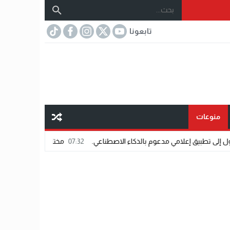
تابعونا
منوعات
امي مدعوم بالذكاء الاصطناعي.
07:32
مختار عتمان.. «صديق المشاهير».. اسم 