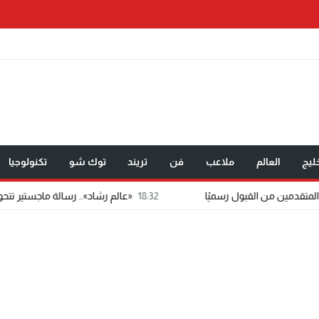
ليج
العالم
ملاعب
فن
تريند
توك شو
تكنولوجيا
18:32
«عالم رشاد».. رسالة ماجستير تتحول إلى تطبيق إعل