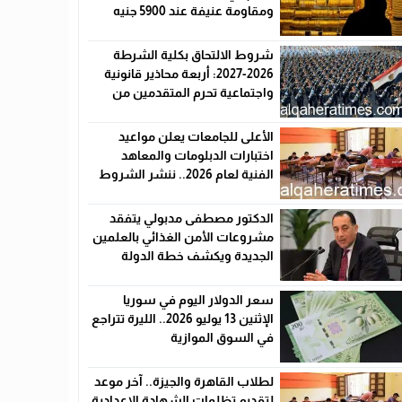
ومقاومة عنيفة عند 5900 جنيه
شروط الالتحاق بكلية الشرطة
2026-2027: أربعة محاذير قانونية
واجتماعية تحرم المتقدمين من
القبول رسميًا
الأعلى للجامعات يعلن مواعيد
اختبارات الدبلومات والمعاهد
الفنية لعام 2026.. ننشر الشروط
وأماكن اللجان والروابط الرسمية
الدكتور مصطفى مدبولي يتفقد
مشروعات الأمن الغذائي بالعلمين
الجديدة ويكشف خطة الدولة
لخفض الأسعار
سعر الدولار اليوم في سوريا
الإثنين 13 يوليو 2026.. الليرة تتراجع
في السوق الموازية
لطلاب القاهرة والجيزة.. آخر موعد
لتقديم تظلمات الشهادة الإعدادية