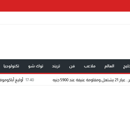
ليج
العالم
ملاعب
فن
تريند
توك شو
تكنولوجيا
17:40
أوليغ أباكوموف.. 12 عامًا من الطب تحولت إلى رسالة في الوقاية وصناعة حياة أكثر صحة