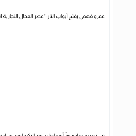
عمرو فهمي يفتح أبواب النار: “عصر المحال التجارية ا
في تصريح صادم هزّ أوساط سوق التكنولوجيا وريادة 