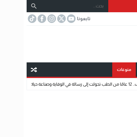
تابعونا
منوعات
18:32
«عالم رشاد».. رسا