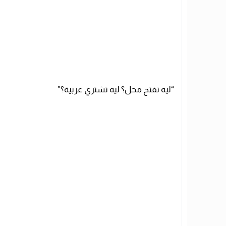
“ليه تفتح محل؟ ليه تشتري عربية؟”