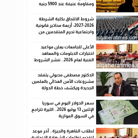
ومقاومة عنيفة عند 5900 جنيه
شروط الالتحاق بكلية الشرطة
2026-2027: أربعة محاذير قانونية
واجتماعية تحرم المتقدمين من
القبول رسميًا
الأعلى للجامعات يعلن مواعيد
اختبارات الدبلومات والمعاهد
الفنية لعام 2026.. ننشر الشروط
وأماكن اللجان والروابط الرسمية
الدكتور مصطفى مدبولي يتفقد
مشروعات الأمن الغذائي بالعلمين
الجديدة ويكشف خطة الدولة
لخفض الأسعار
سعر الدولار اليوم في سوريا
الإثنين 13 يوليو 2026.. الليرة تتراجع
في السوق الموازية
لطلاب القاهرة والجيزة.. آخر موعد
لتقديم تظلمات الشهادة الإعدادية