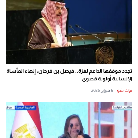
تجدد موقفها الداعم لغزة.. فيصل بن فرحان: إنهاء المأساة
الإنسانية أولوية قصوى
توك شو
|
6 فبراير 2026