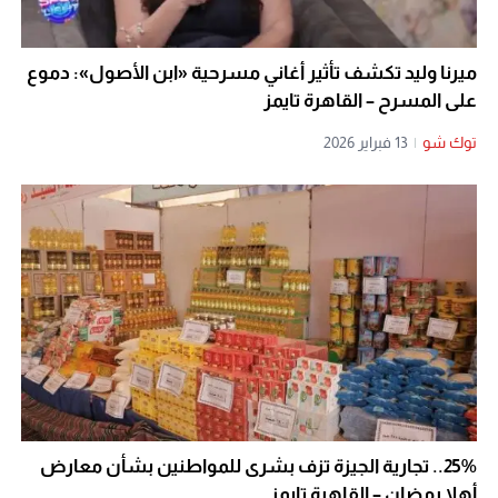
ميرنا وليد تكشف تأثير أغاني مسرحية «ابن الأصول»: دموع
على المسرح – القاهرة تايمز
توك شو
|
13 فبراير 2026
25%.. تجارية الجيزة تزف بشرى للمواطنين بشأن معارض
أهلا رمضان – القاهرة تايمز