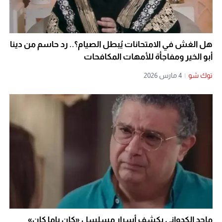
هل الغش في الامتحانات يُبطل الصيام؟.. رد حاسم من دينا
أبو الخير ومفاجأة للأمهات المكافحات
توك شو
|
4 مارس 2026
ماجد الكدواني يكشف أسرار مسلسل «كان ياما كان»