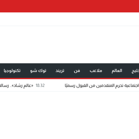
ليج
العالم
ملاعب
فن
تريند
توك شو
تكنولوجيا
18:32
«عالم رشاد».. رسالة ماجستير تتح