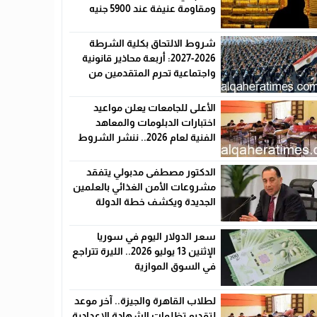
ومقاومة عنيفة عند 5900 جنيه
شروط الالتحاق بكلية الشرطة
2026-2027: أربعة محاذير قانونية
واجتماعية تحرم المتقدمين من
القبول رسميًا
الأعلى للجامعات يعلن مواعيد
اختبارات الدبلومات والمعاهد
الفنية لعام 2026.. ننشر الشروط
وأماكن اللجان والروابط الرسمية
الدكتور مصطفى مدبولي يتفقد
مشروعات الأمن الغذائي بالعلمين
الجديدة ويكشف خطة الدولة
لخفض الأسعار
سعر الدولار اليوم في سوريا
الإثنين 13 يوليو 2026.. الليرة تتراجع
في السوق الموازية
لطلاب القاهرة والجيزة.. آخر موعد
لتقديم تظلمات الشهادة الإعدادية