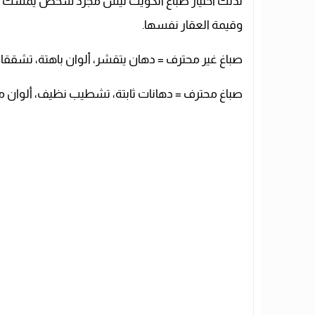
لذلك اختيار صباغ الكويت ليس مجرد شخص يمسك فرش
وقيمة العقار نفسها.
صباغ غير محترف = دهان يتقشر، ألوان باهتة، تشققا
صباغ محترف = دهانات ثابتة، تشطيب نظيف، ألوان م