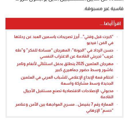
قاسية غير مسبوقة.
اقرأ أيضا...
“كبرت قبل وقتي”.. أبرز تصريحات ياسمين العبد عن رحلتها
في الفن | فيديو
حسن الرداد في “الجونة”: المهرجان “مساحة للفكر” و”طه
غريب” تجربتي القادمة عن الاغتراب النفسي
مهرجان العلمين 2025 ينطلق بحفل استثنائي لأنغام وتامر
عاشور وسط حضور جماهيري كبير
اختتام قمة الإبداع الإعلامي للشباب العربي في العلمين
الجديدة وسط مشاركة واسعة
مدبولي: الإصلاحات الاقتصادية تصنع مستقبل الأجيال
القادمة
العمارة رقم 7 بفيصل.. مسرح المواجهة بين الأمن وعناصر
“حسم” الإرهابي