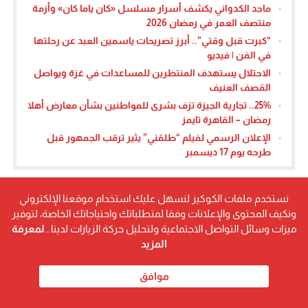
ماجد الكدواني يكشف أسرار مسلسل «كان ياما كان» وأزمة
منتصف العمر في رمضان 2026
“كبرت قبل وقتي”.. أبرز تصريحات ياسمين العبد عن رحلتها
في الفن | فيديو
الاحتلال يستهدف المنتظرين للمساعدات في غزة ويواصل
القصف العنيف
25%.. تجارية الجيزة تزف بشرى للمواطنين بشأن معارض أهلا
رمضان – القاهرة تايمز
الإعلان الرسمي لفيلم “طلقني” يثير ترقب الجمهور قبل
طرحه يوم 17 ديسمبر
نستخدم ملفات الكوكيز لنسهل عليك استخدام موقعنا الإلكتروني
ونكيف المحتوى والإعلانات وفقا لمتطلباتك واحتياجاتك الخاصة، لتوفير
ميزات وسائل التواصل الاجتماعية ولتحليل حركة الزيارات لدينا...
لمعرفة
المزيد
موافق