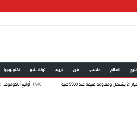
ليج
العالم
ملاعب
فن
تريند
توك شو
تكنولوجيا
17:40
أوليغ أباكوموف.. 12 عامًا من الطب تحولت إلى رسالة في الوقاية وصناعة حياة أكثر صحة