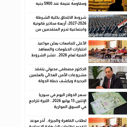
ومقاومة عنيفة عند 5900 جنيه
شروط الالتحاق بكلية الشرطة
2026-2027: أربعة محاذير قانونية
واجتماعية تحرم المتقدمين من
القبول رسميًا
الأعلى للجامعات يعلن مواعيد
اختبارات الدبلومات والمعاهد
الفنية لعام 2026.. ننشر الشروط
وأماكن اللجان والروابط الرسمية
الدكتور مصطفى مدبولي يتفقد
مشروعات الأمن الغذائي بالعلمين
الجديدة ويكشف خطة الدولة
لخفض الأسعار
سعر الدولار اليوم في سوريا
الإثنين 13 يوليو 2026.. الليرة تتراجع
في السوق الموازية
لطلاب القاهرة والجيزة.. آخر موعد
لتقديم تظلمات الشهادة الإعدادية