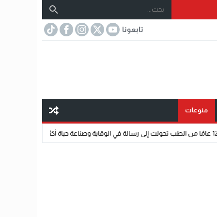
تابعونا
منوعات
18:32
«عالم رشاد».. رسالة