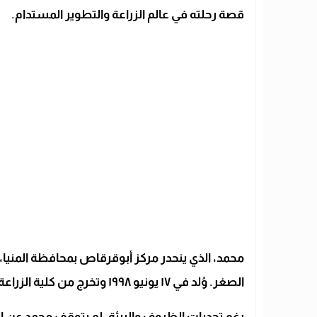
قصة رحلته في عالم الزراعة والتطوير المستدام.
محمد، الذي ينحدر مركز أبوقرقاص بمحافظة المنيا، 
الصغر. وُلد في ١٧ يونيو ١٩٩٨ وتخرج من كلية الزراعة بجامعة الأزهر في أسيوط.
رغم تحديات الظروف والبيئة، لم يتوقف محمد عن ال