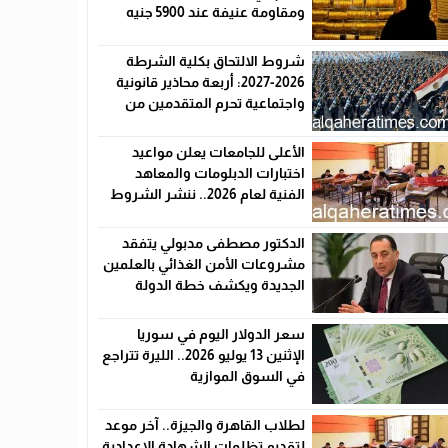
ومقاومة عنيفة عند 5900 جنيه
شروط الالتحاق بكلية الشرطة
2026-2027: أربعة محاذير قانونية
واجتماعية تحرم المتقدمين من
القبول رسميًا
الأعلى للجامعات يعلن مواعيد
اختبارات الدبلومات والمعاهد
الفنية لعام 2026.. ننشر الشروط
وأماكن اللجان والروابط الرسمية
الدكتور مصطفى مدبولي يتفقد
مشروعات الأمن الغذائي بالعلمين
الجديدة ويكشف خطة الدولة
لخفض الأسعار
سعر الدولار اليوم في سوريا
الإثنين 13 يوليو 2026.. الليرة تتراجع
في السوق الموازية
لطلاب القاهرة والجيزة.. آخر موعد
لتقديم تظلمات الشهادة الإعدادية