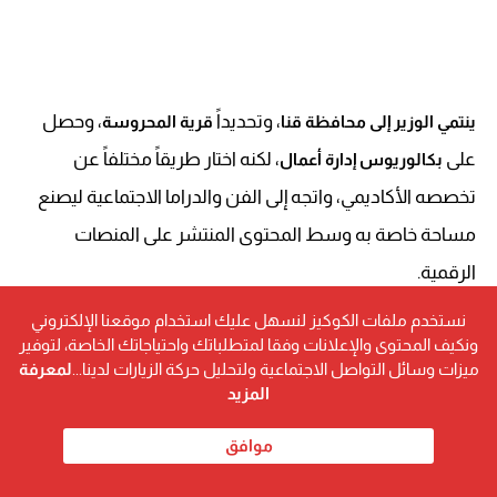
، وتحديداً
، وحصل
ينتمي الوزير إلى محافظة قنا
قرية المحروسة
على
، لكنه اختار طريقاً مختلفاً عن
بكالوريوس إدارة أعمال
تخصصه الأكاديمي، واتجه إلى الفن والدراما الاجتماعية ليصنع
مساحة خاصة به وسط المحتوى المنتشر على المنصات
الرقمية.
نستخدم ملفات الكوكيز لنسهل عليك استخدام موقعنا الإلكتروني
وخلال فترة ليست طويلة، استطاع أن يثبت حضوره من خلال
ونكيف المحتوى والإعلانات وفقا لمتطلباتك واحتياجاتك الخاصة، لتوفير
أعمال درامية قصيرة ناقشت قضايا تمس المجتمع الصعيدي
ميزات وسائل التواصل الاجتماعية ولتحليل حركة الزيارات لدينا...
لمعرفة
المزيد
بصورة واقعية، بعيداً عن المبالغة أو تقديم صورة نمطية لا
تعكس حقيقة الإنسان الصعيدي.
موافق