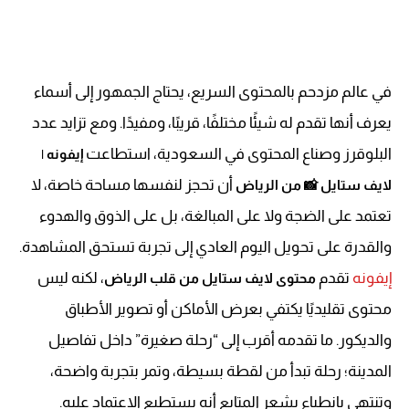
في عالم مزدحم بالمحتوى السريع، يحتاج الجمهور إلى أسماء
يعرف أنها تقدم له شيئًا مختلفًا، قريبًا، ومفيدًا. ومع تزايد عدد
البلوقرز وصناع المحتوى في السعودية، استطاعت
إيفونه |
أن تحجز لنفسها مساحة خاصة، لا
لايف ستايل 📸
من الرياض
تعتمد على الضجة ولا على المبالغة، بل على الذوق والهدوء
والقدرة على تحويل اليوم العادي إلى تجربة تستحق المشاهدة.
إيفونه
تقدم
، لكنه ليس
محتوى لايف ستايل من قلب الرياض
محتوى تقليديًا يكتفي بعرض الأماكن أو تصوير الأطباق
والديكور. ما تقدمه أقرب إلى “رحلة صغيرة” داخل تفاصيل
المدينة؛ رحلة تبدأ من لقطة بسيطة، وتمر بتجربة واضحة،
وتنتهي بانطباع يشعر المتابع أنه يستطيع الاعتماد عليه.