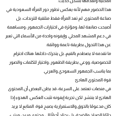
المحلية وتقدمها بشكل حديث.
هذا الحضور مهم لأنه يعكس تطور دور المرأة السعودية في
صناعة المحتوى. لم تعد المرأة فقط متلقية للترندات، بل
أصبحت صانعة لها، ومؤثرة في اختيارات الجمهور، ومساهمة
في دعم المشهد المحلي. وإيفونه واحدة من الأسماء التي تعبر
عن هذا التحول بطريقة ناعمة وواثقة.
ما تقدمه لا يصطدم بالقيم، بل يتحرك داخلها. هناك احترام
للخصوصية، ووعي بطريقة الظهور، واختيار للكلمات والصور
بما يناسب الجمهور السعودي والعربي.
قوة المحتوى الهادئ
في منصات تعتمد على السرعة، قد يظن البعض أن المحتوى
الهادئ لا ينتشر. لكن تجربة إيفونه تثبت العكس. الهدوء إذا
كان مدعومًا بالذوق والاستمرارية يصبح قوة. المتابع لا يريد
دائمًا الصراخ والضجة، بل يحتاج أحيانًا إلى محتوى مريح، مرتب،