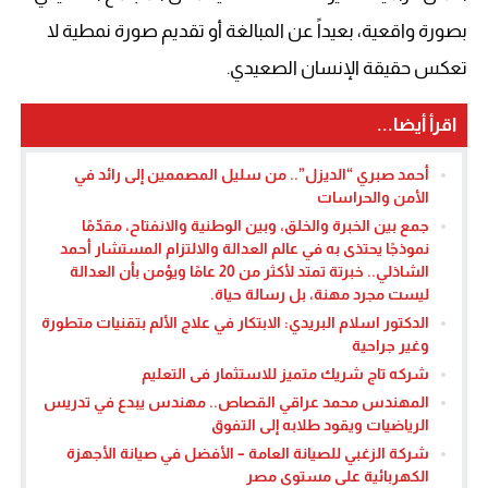
بصورة واقعية، بعيداً عن المبالغة أو تقديم صورة نمطية لا
تعكس حقيقة الإنسان الصعيدي.
اقرأ أيضا...
أحمد صبري “الديزل”.. من سليل المصممين إلى رائد في
الأمن والحراسات
جمع بين الخبرة والخلق، وبين الوطنية والانفتاح، مقدّمًا
نموذجًا يحتذى به في عالم العدالة والالتزام المستشار أحمد
الشاذلي.. خبرتة تمتد لأكثر من 20 عامًا ويؤمن بأن العدالة
ليست مجرد مهنة، بل رسالة حياة.
الدكتور اسلام البريدي: الابتكار في علاج الألم بتقنيات متطورة
وغير جراحية
شركه تاج شريك متميز للاستثمار فى التعليم
المهندس محمد عراقي القصاص.. مهندس يبدع في تدريس
الرياضيات ويقود طلابه إلى التفوق
شركة الزغبي للصيانة العامة – الأفضل في صيانة الأجهزة
الكهربائية على مستوى مصر