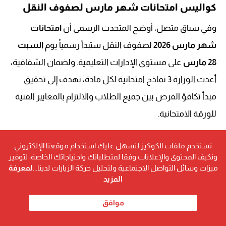
كواليس امتحانات شهر مارس لصفوف النقل
وفي سياق متصل، أوضح المتحدث الرسمي أن
امتحانات
شهر مارس 2026
لصفوف النقل ستبدأ رسمياً يوم
السبت
28 مارس
على مستوى الإدارات التعليمية. ولضمان الشفافية،
أعدت الوزارة 3 نماذج امتحانية لكل مادة، تهدف إلى تحقيق
مبدأ تكافؤ الفرص بين جميع الطلاب والالتزام بالمعايير الفنية
للورقة الامتحانية.
قرار عاجل: تعطيل الدراسة غداً وبعد غد لسوء
نستخدم ملفات الكوكيز لنسهل عليك استخدام موقعنا الإلكتروني
ونكيف المحتوى والإعلانات وفقا لمتطلباتك واحتياجاتك الخاصة، لتوفير
الأحوال الجوية
ميزات وسائل التواصل الاجتماعية ولتحليل حركة الزيارات لدينا...
لمعرفة
في مفاجأة سارة للطلاب ولكن لسبب طارئ، أصدر السيد
المزيد
محمد عبد اللطيف
، وزير التربية والتعليم والتعليم الفني، قراراً
موافق
بمنح جميع المدارس على مستوى الجمهورية
إجازة رسمية