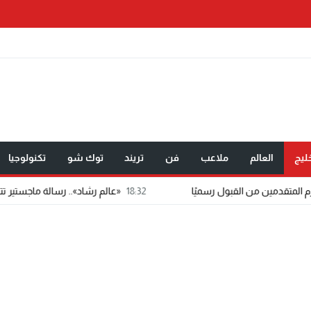
ليج
العالم
ملاعب
فن
تريند
توك شو
تكنولوجيا
18:32
«عالم رشاد».. رسالة ماجستير تتحول إلى تطبي