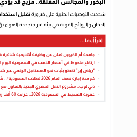
البخور والمجالس المغلقة.. مزيج قد يؤدي 
شددت التوصيات الطبية على ضرورة
تقليل استخدام 
الدخان والروائح القوية في بيئة غير متجددة الهواء 
اقرأ أيضا...
جامعة أم القيوين تعلن عن وظيفة أكاديمية شاغرة في
ارتفاع ملحوظ في أسعار الذهب في السعودية اليوم الأحد 24 أغسطس 2025 وسط تقلبات السوق ا
“رياض إير” تخطو بثبات نحو المستقبل الرقمي عبر شراكت
كم مدة إجازة نصف العام 2026 لطلاب السعودية؟.. شهر كامل للصفوف الأولى
دبي لوب.. مشروع النقل الحضري الجديد بالتعاون مع إيل
عقوبة التفحيط في السعودية 2026.. غرامة 60 ألف ريال وقرارات مفاجئة بشأن الإجازات