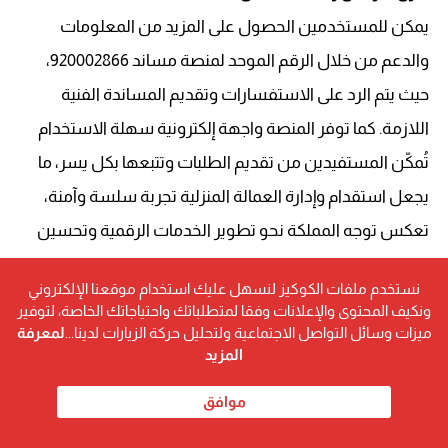
يمكن للمستخدمين الحصول على المزيد من المعلومات
والدعم من خلال الرقم الموحد لمنصة مساند 920002866،
حيث يتم الرد على الاستفسارات وتقديم المساندة الفنية
اللازمة. كما توفر المنصة واجهة إلكترونية سهلة الاستخدام
تُمكّن المستفيدين من تقديم الطلبات وتتبعها بكل يسر، ما
يجعل استقدام وإدارة العمالة المنزلية تجربة سلسة وآمنة،
تعكس توجه المملكة نحو تطوير الخدمات الرقمية وتحسين
جودة الحياة للمواطنين والمقيمين.
نستخدم ملفات الكوكيز لنسهل عليك استخدام موقعنا الإلكتروني
ونكيف المحتوى والإعلانات وفقا لمتطلباتك واحتياجاتك الخاصة، لتوفير
ميزات وسائل التواصل الاجتماعية ولتحليل حركة الزيارات لدينا...
لمعرفة
المزيد
موافق