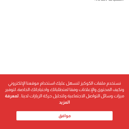
نستخدم ملفات الكوكيز لنسهل عليك استخدام موقعنا الإلكتروني
ونكيف المحتوى والإعلانات وفقا لمتطلباتك واحتياجاتك الخاصة، لتوفير
ميزات وسائل التواصل الاجتماعية ولتحليل حركة الزيارات لدينا...
لمعرفة
المزيد
سعر الدينار العراقي أمام العملات الخليجية
موافق
حافظ الدينار العراقي على استقراره أمام الريال السعودي عند