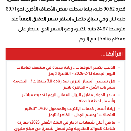
قدره 90.62 جنيه، بينما سجلت بعض الأصناف الأخرى نحو 89.71
جنيه للتر. وفي سياق متصل، استقر
سعر الدقيق المعبأ
عند
متوسط 24.87 جنيه للكيلو، وهو السعر الذي سيطر على
معظم منافذ البيع اليوم.
اقرأ أيضا...
الذهب يكسر التوقعات.. زيادة جديدة في منتصف تعاملات
اليوم الجمعة 13-2-2026 – القاهرة تايمز
هل تنخفض أسعار البنزين بعد زيادة الـ3 جنيهات؟.. الحكومة
تفتح باب الأمل – القاهرة تايمز
سعر الدولار مقابل الريال العماني اليوم | تحديث مباشر
وأسعار لحظة بلحظة
زيادة أسعار خدمات الإنترنت والمحمول 30%.. “تنظيم
الاتصالات” يحسم الجدل – القاهرة تايمز
ما هي أعلى شهادات ادخار في البنك الأهلي 2025؟ مقارنة
شاملة للعوائد المتدرجة وكم تحصل شهريًا من مبلغ مليون