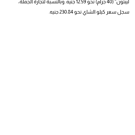
ليبتون” (40 جرام) نحو 12.59 جنيه. وبالنسبة لتجارة الجملة،
سجل سعر كيلو الشاي نحو 230.84 جنيه.