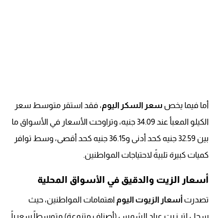
أما فيما يخص
سعر السكر اليوم
، فقد استقر متوسط سعر
الكيلو المعبأ عند 34.09 جنيه، وتراوحت الأسعار في الأسواق ما
بين 32.59 جنيه كحد أدنى و36.15 جنيه كحد أقصى، وسط توافر
كميات كبيرة تلبيةً لاحتياجات المواطنين.
أسعار الزيت والدقيق في الأسواق المحلية
تصدرت
أسعار الزيوت اليوم
اهتمامات المواطنين، حيث
سجل لتر زيت عباد الشمس (أصناف متنوعة) متوسطاً سعرياً