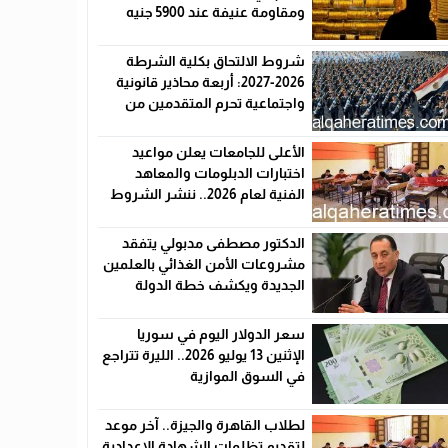
ومقاومة عنيفة عند 5900 جنيه
شروط الالتحاق بكلية الشرطة
2026-2027: أربعة محاذير قانونية
واجتماعية تحرم المتقدمين من
القبول رسميًا
الأعلى للجامعات يعلن مواعيد
اختبارات الدبلومات والمعاهد
الفنية لعام 2026.. ننشر الشروط
وأماكن اللجان والروابط الرسمية
الدكتور مصطفى مدبولي يتفقد
مشروعات الأمن الغذائي بالعلمين
الجديدة ويكشف خطة الدولة
لخفض الأسعار
سعر الدولار اليوم في سوريا
الإثنين 13 يوليو 2026.. الليرة تتراجع
في السوق الموازية
لطلاب القاهرة والجيزة.. آخر موعد
لتقديم تظلمات الشهادة الإعدادية