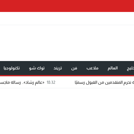
ليج
العالم
ملاعب
فن
تريند
توك شو
تكنولوجيا
18:32
«عالم رشاد».. رسالة ماجستير تتحول إلى