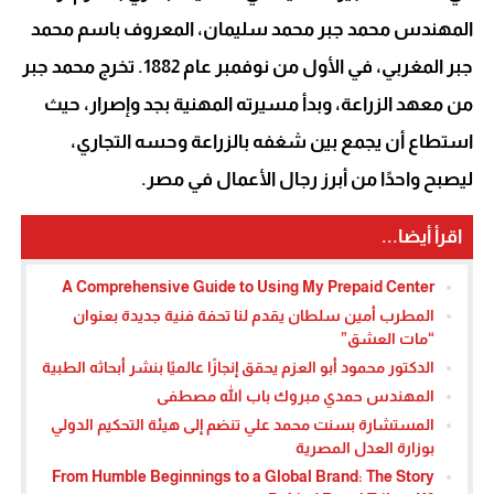
المهندس محمد جبر محمد سليمان، المعروف باسم محمد
جبر المغربي، في الأول من نوفمبر عام 1882. تخرج محمد جبر
من معهد الزراعة، وبدأ مسيرته المهنية بجد وإصرار، حيث
استطاع أن يجمع بين شغفه بالزراعة وحسه التجاري،
ليصبح واحدًا من أبرز رجال الأعمال في مصر.
اقرأ أيضا...
A Comprehensive Guide to Using My Prepaid Center
المطرب أمين سلطان يقدم لنا تحفة فنية جديدة بعنوان
“مات العشق”
الدكتور محمود أبو العزم يحقق إنجازًا عالميًا بنشر أبحاثه الطبية
المهندس حمدي مبروك باب الله مصطفى
المستشارة بسنت محمد علي تنضم إلى هيئة التحكيم الدولي
بوزارة العدل المصرية
From Humble Beginnings to a Global Brand: The Story