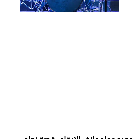
عمرو عماد عازف الإيقاع : قصة نجاح