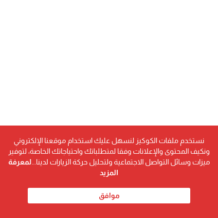
نستخدم ملفات الكوكيز لنسهل عليك استخدام موقعنا الإلكتروني
ونكيف المحتوى والإعلانات وفقا لمتطلباتك واحتياجاتك الخاصة، لتوفير
ميزات وسائل التواصل الاجتماعية ولتحليل حركة الزيارات لدينا...
لمعرفة
المزيد
يملك عمرو عماد مسيرة مهنية حافلة، حيث بدأ مشواره
موافق
كعازف في أوركسترا القاهرة السيمفوني، واحدة من أرقى
فرق الأوركسترا في مصر. كما عمل لمدة أربع سنوات