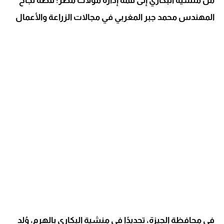
من منشية البكاري إلى قمة إدارة مولات مصر: قصة نجاح
المهندس محمد جبر المغربي في مجالات الزراعة والأعمال
في محافظة الجيزة، تحديدًا في منشية البكاري بالهرم، وُلد