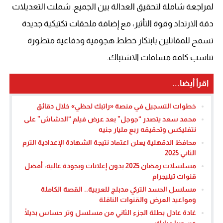
لمراجعة شاملة لتحقيق العدالة بين الجميع. شملت التعديلات
دقة الارتداد وقوة التأثير، مع إضافة ملحقات تكتيكية جديدة
تسمح للمقاتلين بابتكار خطط هجومية ودفاعية متطورة
تناسب كافة مسافات الاشتباك.
اقرأ أيضا...
خطوات التسجيل في منصة «راتبك لحظي» خلال دقائق
محمد سعد يتصدر “جوجل” بعد عرض فيلم “الدشاش” على
نتفليكس وتحقيقه ربع مليار جنيه
محافظ الدقهلية يعلن اعتماد نتيجة الشهادة الإعدادية الترم
الثاني 2025
مسلسلات رمضان 2025 بدون إعلانات وبجودة عالية: أفضل
قنوات تيليجرام
مسلسل الحسد التركي مدبلج للعربية.. القصة الكاملة
ومواعيد العرض والقنوات الناقلة
غادة عادل بطلة الجزء الثاني من مسلسل وتر حساس بديلًا
عن صبا مبارك