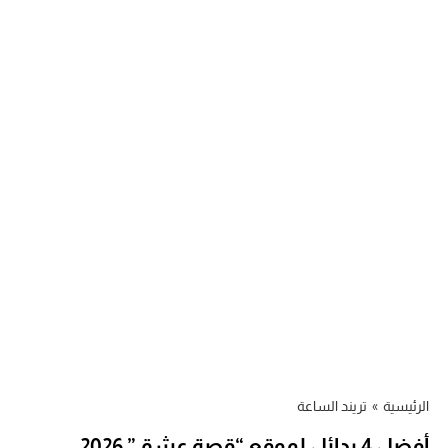
الرئيسية
»
تريند الساعة
أفضل 4 بدائل لموقع “قصة عشق” 2026