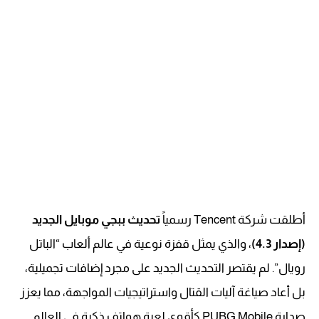
أطلقت شركة Tencent رسمياً
تحديث ببجي موبايل الجديد
(إصدار 4.3)
، والذي يمثل قفزة نوعية في عالم ألعاب “الباتل
رويال”. لم يقتصر التحديث الجديد على مجرد إضافات تجميلية،
بل أعاد صياغة آليات القتال واستراتيجيات المواجهة، مما يعزز
صدارة PUBG Mobile كأقوى لعبة هواتف ذكية في العالم