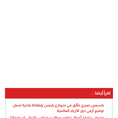
اقرأ أيضا...
ياسمين صبري تتألق في شوارع باريس بإطلالة فاخرة تحمل
توقيع أرقى دور الأزياء العالمية
مدبولي يتفقد أعمال تطوير مطار سفنكس الدولي استعدادًا