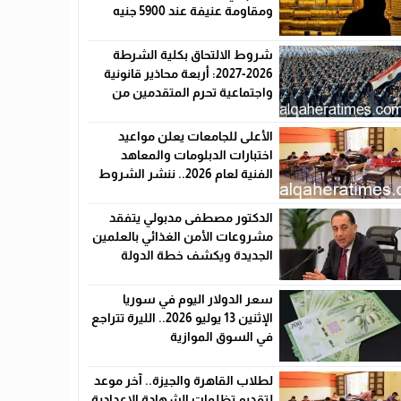
ومقاومة عنيفة عند 5900 جنيه
شروط الالتحاق بكلية الشرطة
2026-2027: أربعة محاذير قانونية
واجتماعية تحرم المتقدمين من
القبول رسميًا
الأعلى للجامعات يعلن مواعيد
اختبارات الدبلومات والمعاهد
الفنية لعام 2026.. ننشر الشروط
وأماكن اللجان والروابط الرسمية
الدكتور مصطفى مدبولي يتفقد
مشروعات الأمن الغذائي بالعلمين
الجديدة ويكشف خطة الدولة
لخفض الأسعار
سعر الدولار اليوم في سوريا
الإثنين 13 يوليو 2026.. الليرة تتراجع
في السوق الموازية
لطلاب القاهرة والجيزة.. آخر موعد
لتقديم تظلمات الشهادة الإعدادية