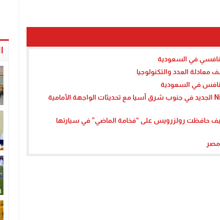
ا
 معادلة العدد والتكنولوجيا
كل ما تريد معرفته عن إصدار تويوتا ياريس Nightshade الجديد في جنوب شرق آسيا مع تحديثات الواجهة الأمامية
كيف حافظت رولزرويس على “فخامة الماضي” في سيارتها
 مصر