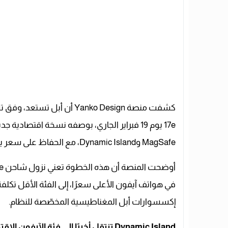
كشفت منصة Yanko Design أن 
17e يوم 19 فبراير الجاري، بوصفه نسخة اقتصاد
MagSafe وDynamic Island، مع الحفاظ على سعر يبدأ من 599 دولارًا.
في هواتف آيفون الأعلى سعرًا، إلى الفئة الأقل ت
إكسسوارات أبل المغناطيسية المخصّصة للنظام.
Dynamic Island تنتقل أخيرًا إلى فئة الآيفون الاقتصادي