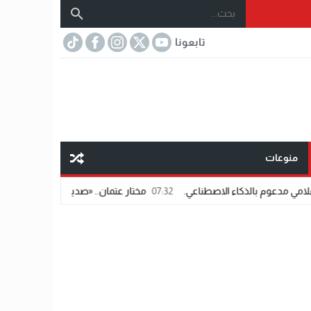
تابعونا
منوعات
كاء الاصطناعي.
07:32
مختار عتمان.. «صديق المشاهير».. اسم شاب يفرض حضوره