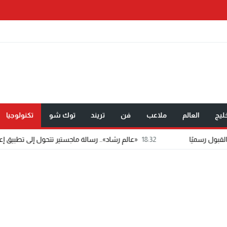
ليج
العالم
ملاعب
فن
تريند
توك شو
تكنولوجيا
18:32
«عالم رشاد».. رسالة ماجستير تتحول إلى تطبيق إعلامي مدعوم بالذ