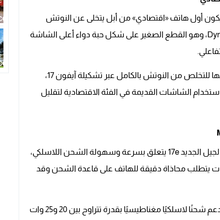
 إلى أن آيفون 17e مرشّح لأن يكون أول هاتف «اقتصادي» من أبل يتخلى عن النوتش
التقليدي ويتبنى تصميم الفتحة التفاعلية Dynamic Island، وهو القطع الصغير على شكل حبة دواء أعلى الشاشة
اعلي.
أكد التقرير أن هذا التغيير يعني عمليًا أن أبل في طريقها للتخلص من النوتش بالكامل عبر تشكيلة آيفون 17،
ستخدام الشاشات القديمة في الفئة الاقتصادية لتقليل
أوضحت المنصة أن أحد أكبر الفروق بين آيفون 16e والجيل الجديد 17e يتعلق بسرعة وسهولة الشحن اللاسلكي،
كان الجيل السابق يكتفي بشحن Qi بقدرة 7.5 وات يتطلب محاذاة دقيقة للهاتف على قاعدة الشحن وقد
أشارت Yanko Design إلى أن آيفون 17e المنتظر سيدعم شحنًا لاسلكيًا مغناطيسيًا بقدرة تتراوح بين 20 و25 وات