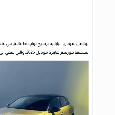
تواصل سوبارو اليابانية ترسيخ تواجدها عالميًا في ف
نسختها فورستر هايبرد موديل 2026، والتي تنتمي إلى عائلة الـ SUV المدمجة.