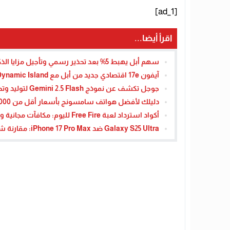
[ad_1]
اقرأ أيضا...
سهم أبل يهبط 5% بعد تحذير رسمي وتأجيل مزايا الذكاء الاصطناعي – القاهرة تايمز
آيفون 17e اقتصادي جديد من أبل مع Dynamic Island وMagSafe بسعر 599 دولارًا
جوجل تكشف عن نموذج Gemini 2.5 Flash لتوليد وتحرير الصور
دليلك لأفضل هواتف سامسونج بأسعار أقل من 10000 جنيه في مصر والسعودية
أكواد استرداد لعبة Free Fire لليوم: مكافآت مجانية وأحدث الإضافات لـ 29 أكتوبر 2025
Galaxy S25 Ultra ضد iPhone 17 Pro Max: مقارنة شاملة بين العملاقين في 2025