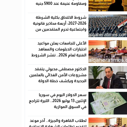
ومقاومة عنيفة عند 5900 جنيه
شروط الالتحاق بكلية الشرطة
2026-2027: أربعة محاذير قانونية
واجتماعية تحرم المتقدمين من
القبول رسميًا
الأعلى للجامعات يعلن مواعيد
اختبارات الدبلومات والمعاهد
الفنية لعام 2026.. ننشر الشروط
وأماكن اللجان والروابط الرسمية
الدكتور مصطفى مدبولي يتفقد
مشروعات الأمن الغذائي بالعلمين
الجديدة ويكشف خطة الدولة
لخفض الأسعار
سعر الدولار اليوم في سوريا
الإثنين 13 يوليو 2026.. الليرة تتراجع
في السوق الموازية
لطلاب القاهرة والجيزة.. آخر موعد
لتقديم تظلمات الشهادة الإعدادية