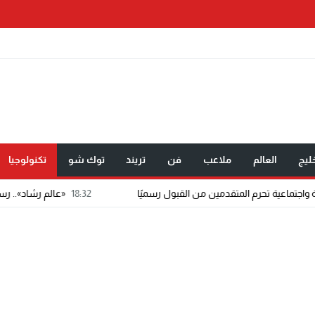
ليج
العالم
ملاعب
فن
تريند
توك شو
تكنولوجيا
18:32
«عالم رشاد».. رسالة ماجستير تتحول إلى تط