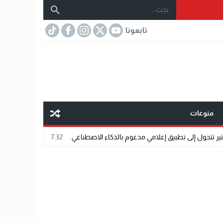
تابعونا
منوعات
مي مدعوم بالذكاء الاصطناعي.
07:32
مختار عتمان.. «صديق المشاهير».. اسم ش