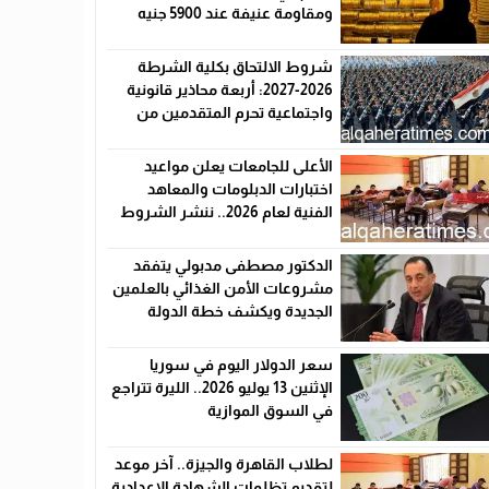
ومقاومة عنيفة عند 5900 جنيه
شروط الالتحاق بكلية الشرطة
2026-2027: أربعة محاذير قانونية
واجتماعية تحرم المتقدمين من
القبول رسميًا
الأعلى للجامعات يعلن مواعيد
اختبارات الدبلومات والمعاهد
الفنية لعام 2026.. ننشر الشروط
وأماكن اللجان والروابط الرسمية
الدكتور مصطفى مدبولي يتفقد
مشروعات الأمن الغذائي بالعلمين
الجديدة ويكشف خطة الدولة
لخفض الأسعار
سعر الدولار اليوم في سوريا
الإثنين 13 يوليو 2026.. الليرة تتراجع
في السوق الموازية
لطلاب القاهرة والجيزة.. آخر موعد
لتقديم تظلمات الشهادة الإعدادية