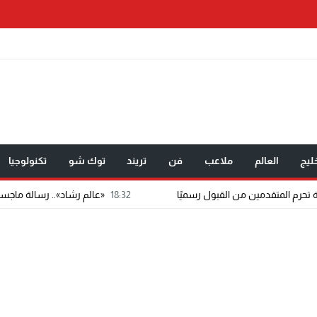
ليج
العالم
ملاعب
فن
تريند
توك شو
تكنولوجيا
18:32
«عالم رشاد».. رسالة ماجستير تتحول إلى تطبيق إعلا