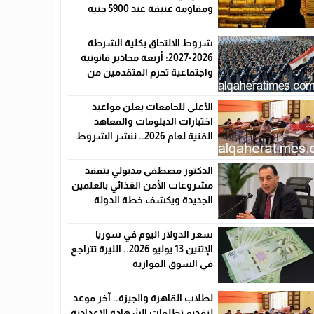
ومقاومة عنيفة عند 5900 جنيه
شروط الالتحاق بكلية الشرطة
2026-2027: أربعة محاذير قانونية
واجتماعية تحرم المتقدمين من
القبول رسميًا
الأعلى للجامعات يعلن مواعيد
اختبارات الدبلومات والمعاهد
الفنية لعام 2026.. ننشر الشروط
وأماكن اللجان والروابط الرسمية
الدكتور مصطفى مدبولي يتفقد
مشروعات الأمن الغذائي بالعلمين
الجديدة ويكشف خطة الدولة
لخفض الأسعار
سعر الدولار اليوم في سوريا
الإثنين 13 يوليو 2026.. الليرة تتراجع
في السوق الموازية
لطلاب القاهرة والجيزة.. آخر موعد
لتقديم تظلمات الشهادة الإعدادية