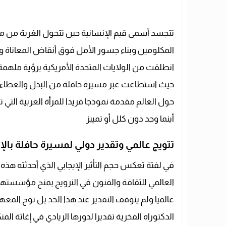
تتجسد أسمى قيم الإنسانية حين تتحول الغربة من مج
المكلومين وبناء جسور الأمل فوق أنقاض المعاناة وهذا 
انطلقت من الولايات المتحدة الأمريكية برؤية ملهم
حيث استطاعت عبر مسيرة حافلة من البذل والعطاء 
حول العالم مقدمة نموذجا فريدا للمرأة العربية الت
أينما وجد دون كلل أو تمييز
تتويج عالمي وتقدير دولي لمسيرة حافلة بالإ
في لفتة تعكس حجم التأثير الإيجابي الذي أحدثته هذه 
العالمي للثقافة والفنون في النرويج بمنح مؤسسته
عالميا ولم يتوقف التقدير عند هذا الحد بل توج المع
الدكتوراه الفخرية تقديرا لدورها الريادي في إغاثة الم