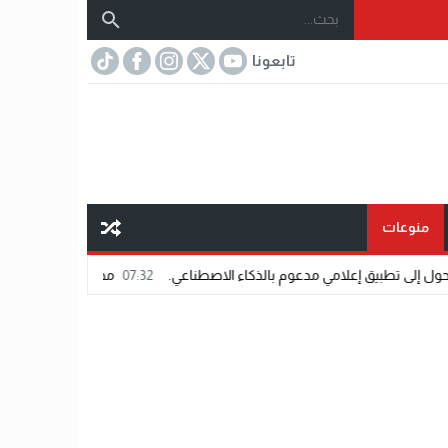
تابعونا
منوعات
امي مدعوم بالذكاء الاصطناعي.
07:32
مختار عتمان.. «صديق المشاهير».. اسم ش