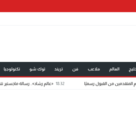
ليج
العالم
ملاعب
فن
تريند
توك شو
تكنولوجيا
18:32
«عالم رشاد».. رسالة ماجستير تتحول إلى تطبيق إعل