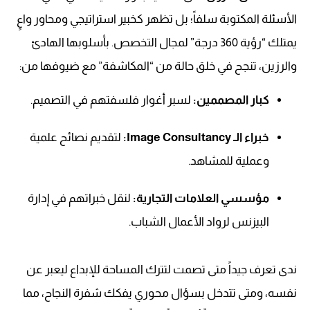
الأسئلة المكتوبة سلفاً؛ بل تظهر كخبير استراتيجي ومحاور واعٍ
يمتلك “رؤية 360 درجة” لمجال التخصص. بأسلوبها الهادئ
والرزين، تنجح في خلق حالة من “المكاشفة” مع ضيوفها من:
كبار المصممين:
لسبر أغوار فلسفتهم في التصميم.
خبراء الـ Image Consultancy:
لتقديم نصائح علمية
وعملية للمشاهد.
مؤسسي العلامات التجارية:
لنقل خبراتهم في إدارة
البيزنس لرواد الأعمال الشباب.
ندى تعرف جيداً متى تصمت لتترك المساحة للإبداع ليعبر عن
نفسه، ومتى تتدخل بسؤال محوري يفكك شفرة النجاح، مما