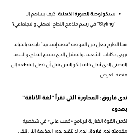
سيكولوجية الصورة الذهنية:
كيف يساهم الـ
“Styling” في رسم ملامح النجاح المهني والاجتماعي؟
هذا الطرح جعل من الموضة “قصة إنسانية” نابضة بالحياة،
تروي حكايات الشغف، والفشل الذي يسبق النجاح، والجهد
المضني الذي يُبذل خلف الكواليس قبل أن تصل القطعة إلى
منصة العرض.
ندى فاروق: المحاورة التي تقرأ “لغة الأناقة”
بهدوء
تكمن القوة الضاربة لبرنامج «كعب عالي» في شخصية
مقدمته
ندى فاروق
. ندى لا تتقيد بدور المذيعة التي تلقي