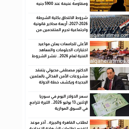
ومقاومة عنيفة عند 5900 جنيه
شروط الالتحاق بكلية الشرطة
2026-2027: أربعة محاذير قانونية
واجتماعية تحرم المتقدمين من
القبول رسميًا
الأعلى للجامعات يعلن مواعيد
اختبارات الدبلومات والمعاهد
الفنية لعام 2026.. ننشر الشروط
وأماكن اللجان والروابط الرسمية
الدكتور مصطفى مدبولي يتفقد
مشروعات الأمن الغذائي بالعلمين
الجديدة ويكشف خطة الدولة
لخفض الأسعار
سعر الدولار اليوم في سوريا
الإثنين 13 يوليو 2026.. الليرة تتراجع
في السوق الموازية
لطلاب القاهرة والجيزة.. آخر موعد
لتقديم تظلمات الشهادة الإعدادية