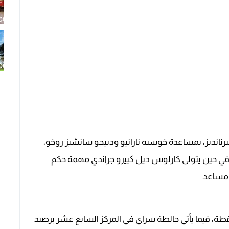
 هيرنانديز، بمساعدة خوسيه نارانيو ودييجو سانشيز روخو،
. في حين يتولى كارلوس ديل كييرو جراندي مهمة حكم
 مساعد.
 مانشستر سيتي المركز الحادي عشر برصيد 13 نقطة، فيما يأتي جالطة سراي في المركز السابع عشر برصيد