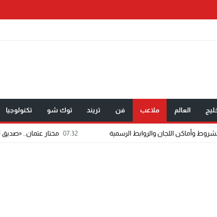
ليج
العالم
ملاعب
فن
تريند
توك شو
تكنولوجيا
07:32
مختار عتمان.. «صديق المشاهير».. اسم شاب