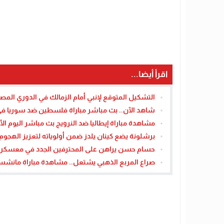
اقرأ أيضا...
التشكيل المتوقع لإنبي أمام الزمالك في الدوري المصر
شاهد الآن.. بث مباشر مباراة فلسطين ضد سوريا في كأس العرب 
مشاهدة مباراة إيطاليا ضد النرويج بث مباشر اليوم الأحد 16 نوفمبر 5
برشلونة يضع كينان يلدز ضمن أولوياته لتعزيز الهجو
حسام حسن يراهن على المحترفين الجدد في معسكر منت
صراع المربع الذهبي يشتعل.. مشاهدة مباراة مانشستر يو