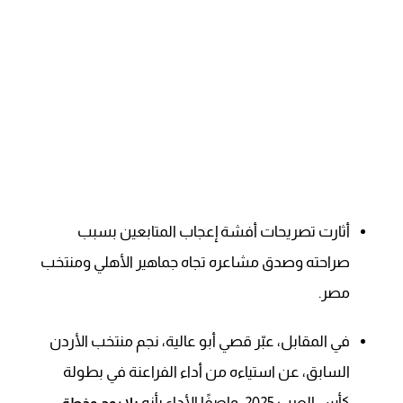
أثارت تصريحات أفشة إعجاب المتابعين بسبب
صراحته وصدق مشاعره تجاه جماهير الأهلي ومنتخب
مصر.
في المقابل، عبّر قصي أبو عالية، نجم منتخب الأردن
السابق، عن استياءه من أداء الفراعنة في بطولة
كأس العرب 2025، واصفًا الأداء بأنه
بلا روح وخطة