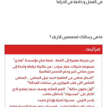
في العمل و خاصة في الدراما .
ما هي رسالتك لمصممين الازياء ؟
اقرأ أيضا...
من مزرعة صغيرة إلى القمة.. قصة نجاح مؤسسة “هندي”
مجموعه شركات عمار جروب : من ماكينة خياطة واحدة إلى
صرح صناعي كبير وحلم التصدير للعالمية
“اشطر محامى فى القاهرة احمد نبيل المحامى .. المحامى
القناص اللى قلب الموازين فى ساحات العدالة!”
“أول مليون حكاية”.. النجم الصاعد يوسف سعد يقتحم نادي
الكبار على “فيسبوك” باحتفال صاخب
ياسر الثبيتي.. مسيرة تقنية وإبداع متجدد
محلات السلطانة لملابس المحجبات توفر هدايا العمرة وباقة