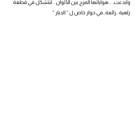
وأبدعت.. .. هواياتها المزج بين الألوان .. لتتشكل في قطعة
زاهية.. رائعة…في حوار خاص ل ” الديار ”