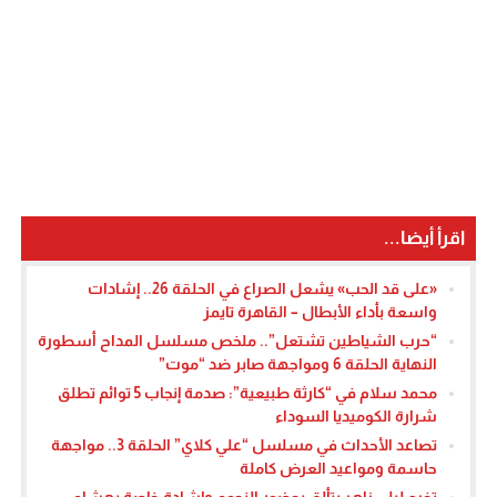
اقرأ أيضا...
«على قد الحب» يشعل الصراع في الحلقة 26.. إشادات
واسعة بأداء الأبطال – القاهرة تايمز
“حرب الشياطين تشتعل”.. ملخص مسلسل المداح أسطورة
النهاية الحلقة 6 ومواجهة صابر ضد “موت”
محمد سلام في “كارثة طبيعية”: صدمة إنجاب 5 توائم تطلق
شرارة الكوميديا السوداء
تصاعد الأحداث في مسلسل “علي كلاي” الحلقة 3.. مواجهة
حاسمة ومواعيد العرض كاملة
تخرج ليلى زاهر يتألق بحضور النجوم وإشادة خاصة بهشام