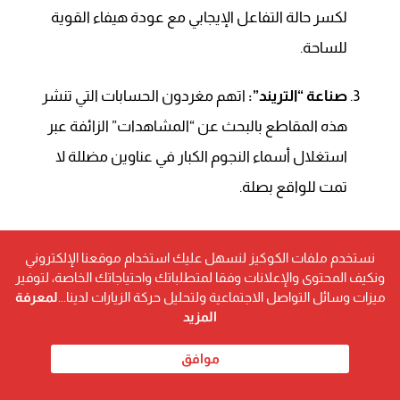
لكسر حالة التفاعل الإيجابي مع عودة هيفاء القوية
للساحة.
صناعة “التريند”:
اتهم مغردون الحسابات التي تنشر
هذه المقاطع بالبحث عن “المشاهدات” الزائفة عبر
استغلال أسماء النجوم الكبار في عناوين مضللة لا
تمت للواقع بصلة.
غياب الرد الرسمي يزيد الغموض
نستخدم ملفات الكوكيز لنسهل عليك استخدام موقعنا الإلكتروني
ونكيف المحتوى والإعلانات وفقا لمتطلباتك واحتياجاتك الخاصة، لتوفير
حتى هذه اللحظة، لم يصدر عن المكتب الإعلامي للفنانة هيفاء
ميزات وسائل التواصل الاجتماعية ولتحليل حركة الزيارات لدينا...
لمعرفة
وهبي أي بيان رسمي يؤكد أو ينفي صحة ما يتم تداوله، وهو
المزيد
النهج الذي تتبعه الفنانة غالباً في مواجهة الشائعات التي
موافق
تصفها بـ “السخيفة”، مفضلةً ترك أعمالها الفنية ترد على