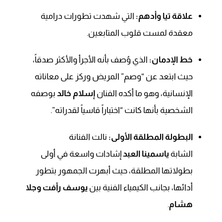
علاقة تيا وأدهم:
التي شهدت تطورات درامية
معقدة لمست قلوب المتابعين.
خط الإدمان:
الذي وُصف بأنه الأجرأ والأكثر صدقاً،
حيث ابتعد عن “وصم” المريض وركز على معاناته
الإنسانية، وهو ما أكده الفنان
إسلام خالد
بوصفه
الشخصية بأنها كانت “اختباراً قاسياً لقدراته”.
البطولة المطلقة الأولى:
نالت الفنانة
الشابة
ياسمينا العبد
إشادات واسعة في أولى
بطولاتها المطلقة، حيث أبهرت الجمهور بتطور
أدائها، بجانب الكيمياء الفنية بين
يوسف رأفت وجلا
هشام
.