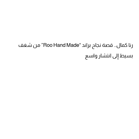
رنا كمال… قصة نجاح براند “Roo Hand Made” من شغف
بسيط إلى انتشار واسع