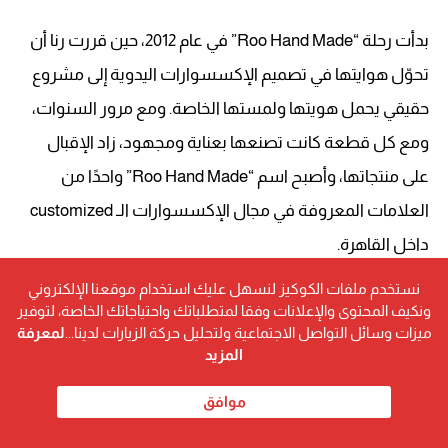
بدأت رحلة “Roo Hand Made” في عام 2012، حين قررت رنا أن
تحوّل هوايتها في تصميم الإكسسوارات اليدوية إلى مشروع
حقيقي يحمل هويتها ولمستها الخاصة. ومع مرور السنوات،
ومع كل قطعة كانت تصنعها بعناية ومجهود، زاد الإقبال
على منتجاتها، وأصبح اسم “Roo Hand Made” واحدًا من
العلامات المعروفة في مجال الإكسسوارات الـ customized
داخل القاهرة.
نستخدم ملفات الكوكيز لنسهل عليك استخدام موقعنا الإلكتروني
ونكيف المحتوى والإعلانات وفقا لمتطلباتك واحتياجاتك الخاصة، لتوفير
ميزات وسائل التواصل الاجتماعية ولتحليل حركة الزيارات لدينا...
لمعرفة
المزيد
موافق