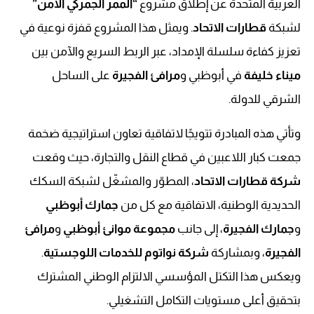
العربية المتحدة عن إطلاق مشروع
“الممر الجمركي الآمن”
لشبكة
قطارات الاتحاد
. ويمثل هذا المشروع قفزة نوعية في
تعزيز كفاءة سلسلة الإمداد، عبر الربط السريع والآمن بين
ميناء خليفة
في أبوظبي و
مرافئ الفجيرة
على الساحل
الشرقي للدولة.
وتأتي هذه المبادرة تتويجًا لاتفاقية تعاون استراتيجية ضخمة
جمعت كبار اللاعبين في قطاع النقل والتجارة، حيث وقعت
شركة قطارات الاتحاد
، المطوّر والمشغّل لشبكة السكك
الحديدية الوطنية، الاتفاقية مع كل من
جمارك أبوظبي
و
جمارك الفجيرة
، إلى جانب
مجموعة موانئ أبوظبي
و
مرافئ
الفجيرة
، وبمشاركة
شركة نواتوم للخدمات اللوجستية
.
ويعكس هذا التكتل المؤسسي الالتزام الوطني المشترك
بتحقيق أعلى مستويات التكامل التشغيلي.