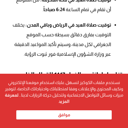
أن تقام في تمام الساعة
6:24 صباحاً
.
توقيت صلاة العيد في الرياض وباقي المدن:
يختلف
التوقيت بفارق دقائق بسيطة حسب الموقع
الجغرافي لكل مدينة، وسيتم تأكيد المواعيد الدقيقة
عبر وزارة الشؤون الإسلامية فور ثبوت الرؤية.
تفاصيل إجازة عيد الفطر 1447 للقطاع الخاص
نستخدم ملفات الكوكيز لنسهل عليك استخدام موقعنا الإلكتروني
والحكومي
ونكيف المحتوى والإعلانات وفقا لمتطلباتك واحتياجاتك الخاصة، لتوفير
ميزات وسائل التواصل الاجتماعية ولتحليل حركة الزيارات لدينا...
لمعرفة
تمنح المملكة إجازة رسمية لجميع القطاعات للاحتفال بهذه
المزيد
المناسبة السعيدة:
موافق