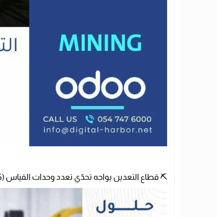
⛏️ قطاع التعدين يواجه تحدّي تعدد وحدات القياس (كجم – طن – م