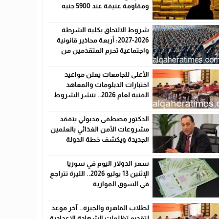
ومقاومة عنيفة عند 5900 جنيه
شروط الالتحاق بكلية الشرطة
2026-2027: أربعة محاذير قانونية
واجتماعية تحرم المتقدمين من
القبول رسميًا
الأعلى للجامعات يعلن مواعيد
اختبارات الدبلومات والمعاهد
الفنية لعام 2026.. ننشر الشروط
وأماكن اللجان والروابط الرسمية
الدكتور مصطفى مدبولي يتفقد
مشروعات الأمن الغذائي بالعلمين
الجديدة ويكشف خطة الدولة
لخفض الأسعار
سعر الدولار اليوم في سوريا
الإثنين 13 يوليو 2026.. الليرة تتراجع
في السوق الموازية
لطلاب القاهرة والجيزة.. آخر موعد
لتقديم تظلمات الشهادة الإعدادية