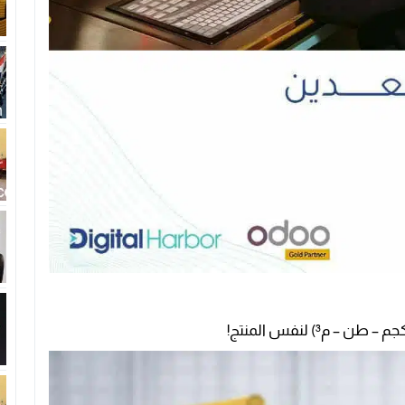
³) لنفس المنتج!