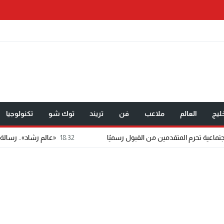
ليج
العالم
ملاعب
فن
تريند
توك شو
تكنولوجيا
18:32
«عالم رشاد».. رسالة ماجستير تتحول إلى تطبيق إ