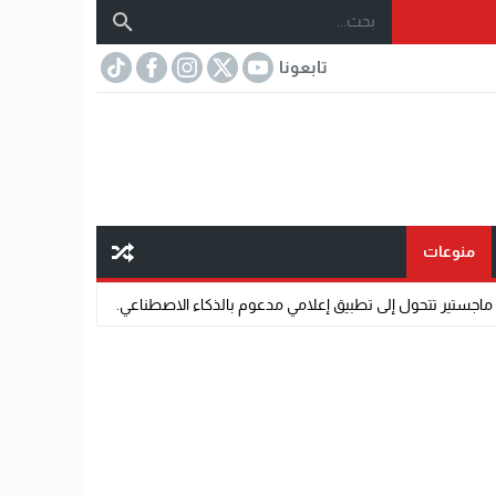
تابعونا
منوعات
علامي مدعوم بالذكاء الاصطناعي.
07:32
مختار عتمان.. «صديق المشاهير».. اس