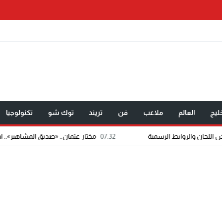
ليج
العالم
ملاعب
فن
تريند
توك شو
تكنولوجيا
07:32
مختار عتمان.. «صديق المشاهير».. اسم شاب يفرض حضوره ف