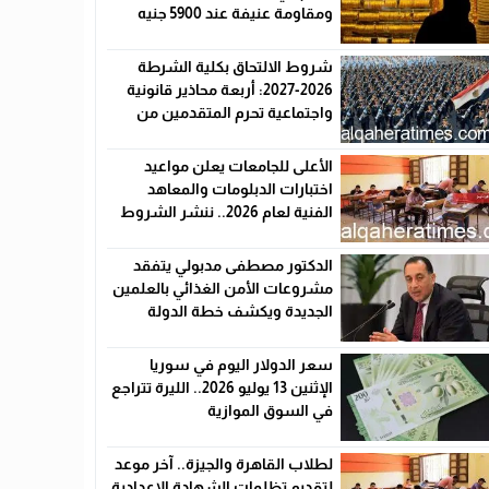
ومقاومة عنيفة عند 5900 جنيه
شروط الالتحاق بكلية الشرطة
2026-2027: أربعة محاذير قانونية
واجتماعية تحرم المتقدمين من
القبول رسميًا
الأعلى للجامعات يعلن مواعيد
اختبارات الدبلومات والمعاهد
الفنية لعام 2026.. ننشر الشروط
وأماكن اللجان والروابط الرسمية
الدكتور مصطفى مدبولي يتفقد
مشروعات الأمن الغذائي بالعلمين
الجديدة ويكشف خطة الدولة
لخفض الأسعار
سعر الدولار اليوم في سوريا
الإثنين 13 يوليو 2026.. الليرة تتراجع
في السوق الموازية
لطلاب القاهرة والجيزة.. آخر موعد
لتقديم تظلمات الشهادة الإعدادية