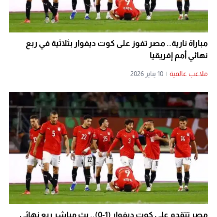
مباراة نارية.. مصر تفوز على كوت ديفوار بثلاثية في ربع
نهائي أمم إفريقيا
ملاعب عالمية
|
10 يناير 2026
مصر تتقدم على كوت ديفوار (1-0).. بث مباشر ربع نهائي