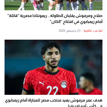
صلاح ومرموش يقلبان الطاولة.. ريمونتادا مصرية “قاتلة”
أمام زيمبابوي في افتتاح “الكان”
ملاعب عالمية
|
23 ديسمبر 2025
هدف عمر مرموش يعيد منتخب مصر للمباراة أمام زيمبابوي
في كأس أمم إفريقيا