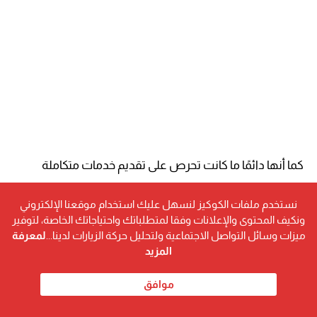
كما أنها دائمًا ما كانت تحرص على تقديم خدمات متكاملة
تشمل الترتيبات السفرية، الإقامة، والتنقلات داخل الأراضي
نستخدم ملفات الكوكيز لنسهل عليك استخدام موقعنا الإلكتروني
المقدسة بأسلوب سلس ومريح.جودة عالية وأسعار
ونكيف المحتوى والإعلانات وفقا لمتطلباتك واحتياجاتك الخاصة، لتوفير
ميزات وسائل التواصل الاجتماعية ولتحليل حركة الزيارات لدينا...
لمعرفة
مميزةمن أبرز ما يميز أعمال د. شيماء هو اهتمامها البالغ
المزيد
بتقديم أعلى مستويات الجودة في الخدمات، مع مراعاة توفير
موافق
أسعار مميزة تناسب مختلف شرائح المجتمع.