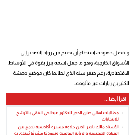
وبفضل جهوده، استطاع أن يصبح من رواد التصدير إلى
الأسواق الخارجية، وهو ما جعل اسمه يبرز بقوة في الأوساط
الاقتصادية، رغم صغر سنه الذي لطالما كان موضع دهشة
للكثيرين.زيارات غير مألوفة..
اقرأ أيضا...
مطالبات اهالي صان الحجر للدكتور عبدالحي الفقي بالترشح
للانتخابات
الأستاذ مالك ناصر الدين حلاوة مسيرة أكاديمية تجمع بين
القيادة التعليمية والرؤية العالمية ونموذجًا مشرفًا يُحتذى به