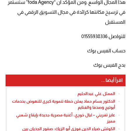
هذا المجال الواسع. ومن المؤكد أن “foda Agency” ستستمر
في ترسيخ مكانتها كرائدة في مجال التسويق الرقمي في
المستقبل
للتواصل 01555938336
حساب الفيس بوك
بدج الفيس بوك
اقرأ أيضا...
الممثل علي عبدالحليم
الدكتور بسام حماد يعلن خطة تنموية كبرى للنهوض بخدمات
أبوتيج وصدفا والغنايم
عايز تغريني – ليال خوري: أغنية مصرية جديدة بإيقاع شعبي
مميز
الكوتش ضياء الدين فوزي أبو الزيك: صقور الجديان بين