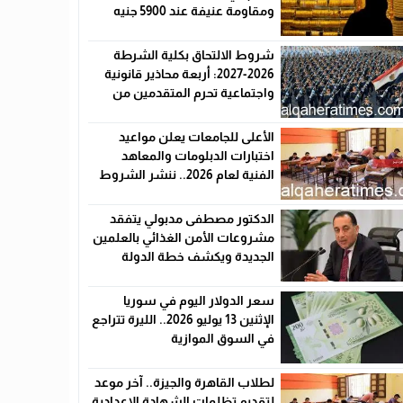
ومقاومة عنيفة عند 5900 جنيه
شروط الالتحاق بكلية الشرطة
2026-2027: أربعة محاذير قانونية
واجتماعية تحرم المتقدمين من
القبول رسميًا
الأعلى للجامعات يعلن مواعيد
اختبارات الدبلومات والمعاهد
الفنية لعام 2026.. ننشر الشروط
وأماكن اللجان والروابط الرسمية
الدكتور مصطفى مدبولي يتفقد
مشروعات الأمن الغذائي بالعلمين
الجديدة ويكشف خطة الدولة
لخفض الأسعار
سعر الدولار اليوم في سوريا
الإثنين 13 يوليو 2026.. الليرة تتراجع
في السوق الموازية
لطلاب القاهرة والجيزة.. آخر موعد
لتقديم تظلمات الشهادة الإعدادية