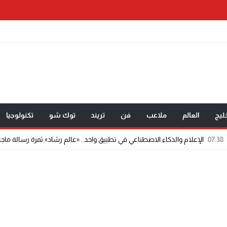
ليج
العالم
ملاعب
فن
تريند
توك شو
تكنولوجيا
الاصطناعي في تطبيق واحد.. «عالم رشاد» ثمرة رسالة ماجستير مبتكرة.
07:32
مخت