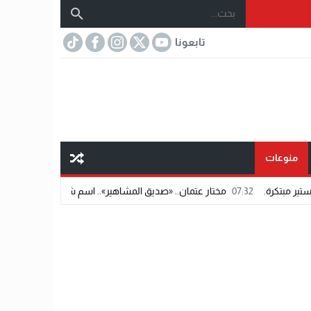
تابعونا
منوعات
ار عتمان.. «صديق المشاهير».. اسم شاب يفرض حضوره في عالم الإبداع وريادة ا