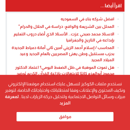
اقرأ أيضا...
افضل شركه بناء في السعوديه
المحلل بين الشريعة والواقع: دراسة في الحلال والحرام”
الاستاذ محمد صبحي عزت.. الأستاذ الذي أضاء دروب التعليم
بإبداعه في التاريخ والجغرافيا
المحاسب / إسلام أحمد الزيني أمين ثاني أمانة دمياط الجديدة
بحزب مستقبل وطن يهنئ المصريين بالعام الجديد وعيد
الميلاد المجيد
هل تموت الموهبة في ظل الضغط اليومي؟ اعتماد الدكتور
محمود أبوالعزم كاتبًا للابتهالات بإذاعة القرآن الكريم يُوضح
محمد جميل محمد حسن… حين يلتقي التسويق بروح الثقافة
نستخدم ملفات الكوكيز لنسهل عليك استخدام موقعنا الإلكتروني
ونكيف المحتوى والإعلانات وفقا لمتطلباتك واحتياجاتك الخاصة، لتوفير
ميزات وسائل التواصل الاجتماعية ولتحليل حركة الزيارات لدينا...
لمعرفة
المزيد
موافق