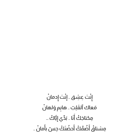
إِنْتَ عِشِق .. إنْتَ إِدمانْ
مَعاك آلقَلِبْ .. هايِم وَلهانْ
مِحْتاجَكْ أَنَا .. بَدِّي إيَّاكْ …
مِشتاقْ أَضُمَّكْ أَحضُنَكْ حِسّ بأَمانْ ..