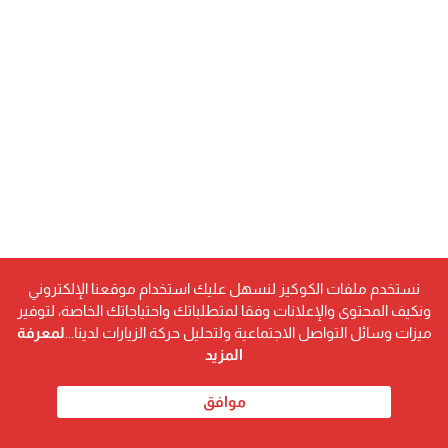
نستخدم ملفات الكوكيز لنسهل عليك استخدام موقعنا الإلكتروني
ونكيف المحتوى والإعلانات وفقا لمتطلباتك واحتياجاتك الخاصة، لتوفير
ميزات وسائل التواصل الاجتماعية ولتحليل حركة الزيارات لدينا...
لمعرفة
بَدي آلعُمُر .. عيشو مَعاكْ
المزيد
وأكونٔ لَكْ ظَهٌر .. سَنَد يِرْعاكْ
موافق
وَشَبْعَكْ غَمِرْ .. أَتَنفَّسْ هَواكْ …
كُل يومْ يزيدْ عَنْ يومْ أَكثَر عِندي غَلاكْ