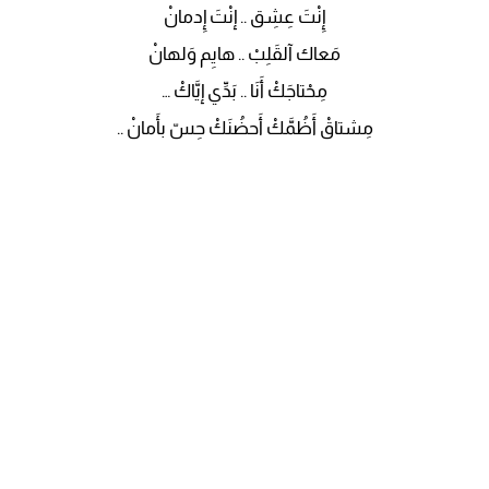
إِنْتَ عِشِق .. إنْتَ إِدمانْ
مَعاك آلقَلِبْ .. هايِم وَلهانْ
مِحْتاجَكْ أَنَا .. بَدِّي إيَّاكْ …
مِشتاقْ أَظُمَّكْ أَحضُنَكْ حِسّ بأَمانْ ..