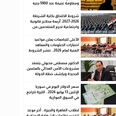
ومقاومة عنيفة عند 5900 جنيه
شروط الالتحاق بكلية الشرطة
2026-2027: أربعة محاذير قانونية
واجتماعية تحرم المتقدمين من
القبول رسميًا
الأعلى للجامعات يعلن مواعيد
اختبارات الدبلومات والمعاهد
الفنية لعام 2026.. ننشر الشروط
وأماكن اللجان والروابط الرسمية
الدكتور مصطفى مدبولي يتفقد
مشروعات الأمن الغذائي بالعلمين
الجديدة ويكشف خطة الدولة
لخفض الأسعار
سعر الدولار اليوم في سوريا
الإثنين 13 يوليو 2026.. الليرة تتراجع
في السوق الموازية
لطلاب القاهرة والجيزة.. آخر موعد
لتقديم تظلمات الشهادة الإعدادية