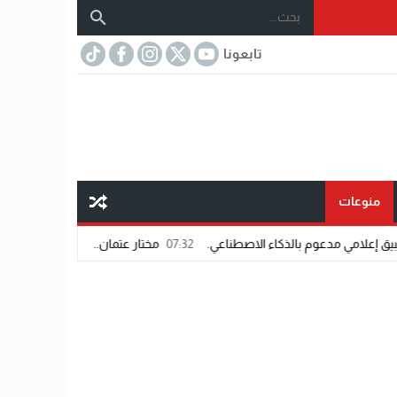
تابعونا
منوعات
ذكاء الاصطناعي.
07:32
مختار عتمان.. «صديق المشاهير».. اسم شاب يفرض حضوره