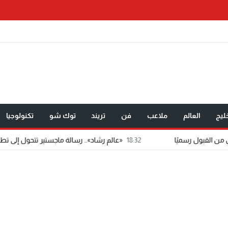
ليج
العالم
ملاعب
فن
تريند
توك شو
تكنولوجيا
18:32
«عالم رشاد».. رسالة ماجستير تتحول إلى تطبيق إعلامي مدعوم بال