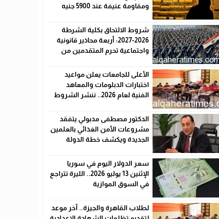
ومقاومة عنيفة عند 5900 جنيه
شروط الالتحاق بكلية الشرطة
2026-2027: أربعة محاذير قانونية
واجتماعية تحرم المتقدمين من
القبول رسميًا
الأعلى للجامعات يعلن مواعيد
اختبارات الدبلومات والمعاهد
الفنية لعام 2026.. ننشر الشروط
وأماكن اللجان والروابط الرسمية
الدكتور مصطفى مدبولي يتفقد
مشروعات الأمن الغذائي بالعلمين
الجديدة ويكشف خطة الدولة
لخفض الأسعار
سعر الدولار اليوم في سوريا
الإثنين 13 يوليو 2026.. الليرة تتراجع
في السوق الموازية
لطلاب القاهرة والجيزة.. آخر موعد
لتقديم تظلمات الشهادة الإعدادية