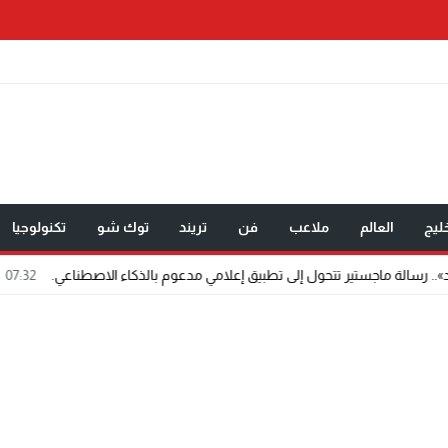
ليج
العالم
ملاعب
فن
تريند
توك شو
تكنولوجيا
ر تتحول إلى تطبيق إعلامي مدعوم بالذكاء الاصطناعي.
07:32
مختار عتمان.. «ص