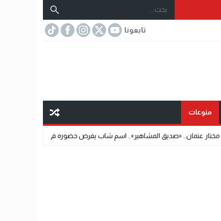
تابعونا
منوعات
ديق المشاهير».. اسم شاب يفرض حضوره في عالم الإبداع وريادة الأعمال
22:11