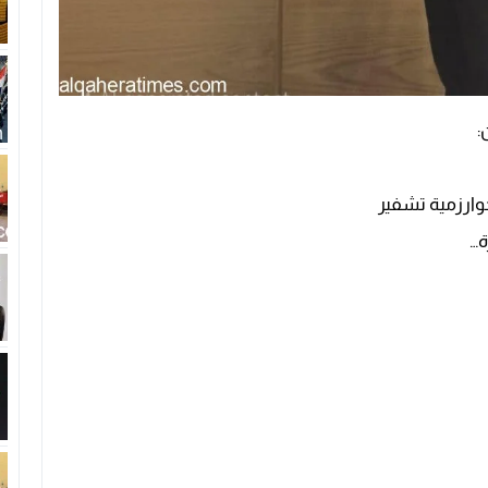
:
خوارزمية تشفير
ة…