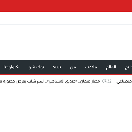
ليج
العالم
ملاعب
فن
تريند
توك شو
تكنولوجيا
تمان.. «صديق المشاهير».. اسم شاب يفرض حضوره في عالم الإبداع وريادة الأعم