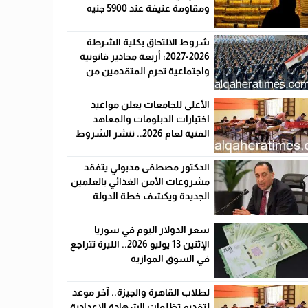
ومقاومة عنيفة عند 5900 جنيه
شروط الالتحاق بكلية الشرطة
2026-2027: أربعة محاذير قانونية
واجتماعية تحرم المتقدمين من
القبول رسميًا
الأعلى للجامعات يعلن مواعيد
اختبارات الدبلومات والمعاهد
الفنية لعام 2026.. ننشر الشروط
وأماكن اللجان والروابط الرسمية
الدكتور مصطفى مدبولي يتفقد
مشروعات الأمن الغذائي بالعلمين
الجديدة ويكشف خطة الدولة
لخفض الأسعار
سعر الدولار اليوم في سوريا
الإثنين 13 يوليو 2026.. الليرة تتراجع
في السوق الموازية
لطلاب القاهرة والجيزة.. آخر موعد
لتقديم تظلمات الشهادة الإعدادية