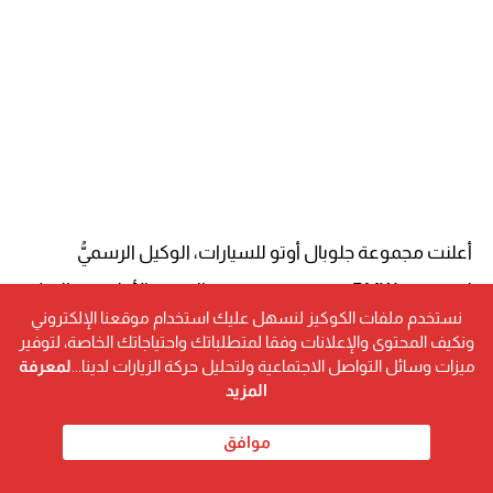
أعلنت مجموعة جلوبال أوتو للسيارات، الوكيل الرسميُّ
لمجموعة BMW في مصر، عن خروج
الدفعة الأولي من
الجيل
نستخدم ملفات الكوكيز لنسهل عليك استخدام موقعنا الإلكتروني
الرابع الجديد كليًّا مِن BMW X3 من خطوط الإنتاج بمصنعها
ونكيف المحتوى والإعلانات وفقا لمتطلباتك واحتياجاتك الخاصة، لتوفير
في مدينة السادس من أكتوبر، علمًا بأن سيارة
الأنشطة
ميزات وسائل التواصل الاجتماعية ولتحليل حركة الزيارات لدينا...
لمعرفة
المزيد
الرياضية (SAV) الجديدة هي سيارة متعددة الاستخدامات
مصممة لتلبية متطلبات المغامرات على الطرقات الوعرة، وفي
موافق
نفس الوقت تمنح تجربة قيادة سلسة وممتعة في طرقات