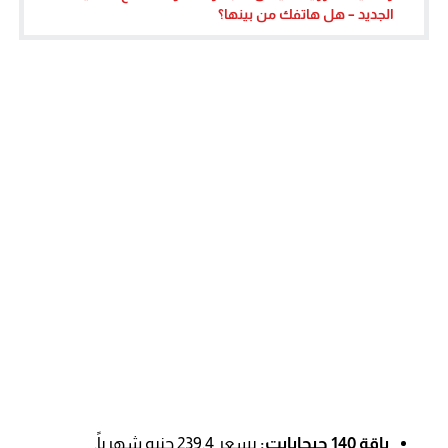
الجديد – هل هاتفك من بينها؟
باقة 140 جيجابايت:
بسعر 239.4 جنيه شهرياً.