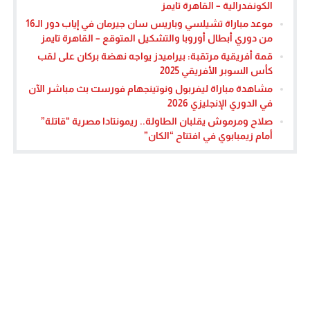
الكونفدرالية – القاهرة تايمز
موعد مباراة تشيلسي وباريس سان جيرمان في إياب دور الـ16
من دوري أبطال أوروبا والتشكيل المتوقع – القاهرة تايمز
قمة أفريقية مرتقبة: بيراميدز يواجه نهضة بركان على لقب
كأس السوبر الأفريقي 2025
مشاهدة مباراة ليفربول ونوتينجهام فورست بث مباشر الآن
في الدوري الإنجليزي 2026
صلاح ومرموش يقلبان الطاولة.. ريمونتادا مصرية “قاتلة”
أمام زيمبابوي في افتتاح “الكان”