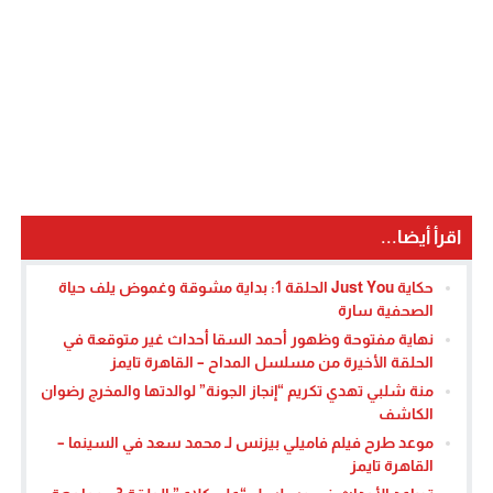
اقرأ أيضا...
حكاية Just You الحلقة 1: بداية مشوقة وغموض يلف حياة
الصحفية سارة
نهاية مفتوحة وظهور أحمد السقا أحداث غير متوقعة في
الحلقة الأخيرة من مسلسل المداح – القاهرة تايمز
منة شلبي تهدي تكريم “إنجاز الجونة” لوالدتها والمخرج رضوان
الكاشف
موعد طرح فيلم فاميلي بيزنس لـ محمد سعد في السينما –
القاهرة تايمز