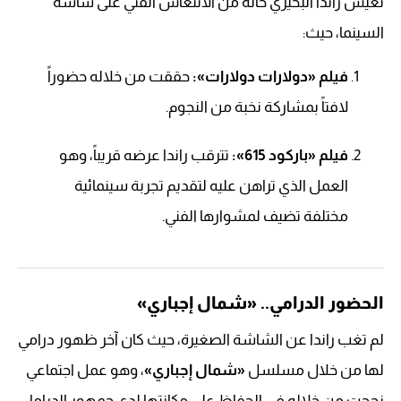
تعيش راندا البحيري حالة من الانتعاش الفني على شاشة
السينما، حيث:
فيلم «دولارات دولارات»:
حققت من خلاله حضوراً
لافتاً بمشاركة نخبة من النجوم.
فيلم «باركود 615»:
تترقب راندا عرضه قريباً، وهو
العمل الذي تراهن عليه لتقديم تجربة سينمائية
مختلفة تضيف لمشوارها الفني.
الحضور الدرامي.. «شمال إجباري»
لم تغب راندا عن الشاشة الصغيرة، حيث كان آخر ظهور درامي
لها من خلال مسلسل
«شمال إجباري»
، وهو عمل اجتماعي
نجحت من خلاله في الحفاظ على مكانتها لدى جمهور الدراما