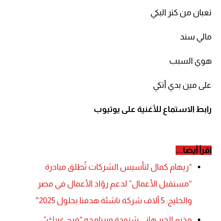
تعبان من كتر البكي
مالي سند
هوي السبب
على مين بدي أتكي
رابط الاستماع للأغنية على يوتيوب
اقرأ أيضا...
“ريهام كمال لتأسيس الشركات تُطلق مبادرة
“مستقبل الأعمال” لدعم روّاد الأعمال في مصر
والخليج: 5 آلاف شركة ناشئة هدفنا بحلول 2025″
مذيع الخير هاني شنودة وبرنامجه “فرح غيرك”