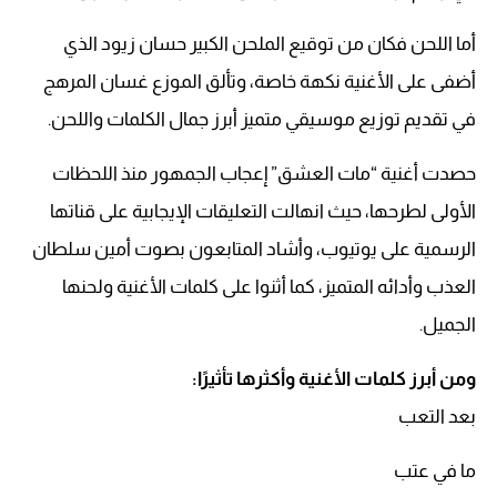
أما اللحن فكان من توقيع الملحن الكبير حسان زيود الذي
أضفى على الأغنية نكهة خاصة، وتألق الموزع غسان المرهج
في تقديم توزيع موسيقي متميز أبرز جمال الكلمات واللحن.
حصدت أغنية “مات العشق” إعجاب الجمهور منذ اللحظات
الأولى لطرحها، حيث انهالت التعليقات الإيجابية على قناتها
الرسمية على يوتيوب، وأشاد المتابعون بصوت أمين سلطان
العذب وأدائه المتميز، كما أثنوا على كلمات الأغنية ولحنها
الجميل.
ومن أبرز كلمات الأغنية وأكثرها تأثيرًا:
بعد التعب
ما في عتب