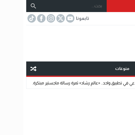
تابعونا
منوعات
 «عالم رشاد» ثمرة رسالة ماجستير مبتكرة.
07:32
مختار عتمان.. «صديق المشاهي