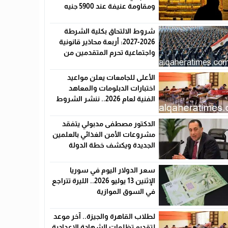
ومقاومة عنيفة عند 5900 جنيه
شروط الالتحاق بكلية الشرطة
2026-2027: أربعة محاذير قانونية
واجتماعية تحرم المتقدمين من
القبول رسميًا
الأعلى للجامعات يعلن مواعيد
اختبارات الدبلومات والمعاهد
الفنية لعام 2026.. ننشر الشروط
وأماكن اللجان والروابط الرسمية
الدكتور مصطفى مدبولي يتفقد
مشروعات الأمن الغذائي بالعلمين
الجديدة ويكشف خطة الدولة
لخفض الأسعار
سعر الدولار اليوم في سوريا
الإثنين 13 يوليو 2026.. الليرة تتراجع
في السوق الموازية
لطلاب القاهرة والجيزة.. آخر موعد
لتقديم تظلمات الشهادة الإعدادية