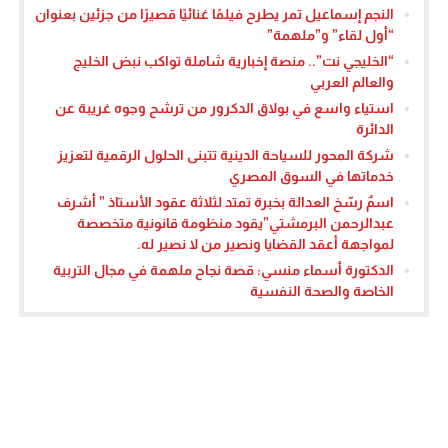
النجم إسماعيل تمر يطرح فيلمًا غنائيًا قصيرًا من جزئين بعنوان
“أول لقاء” و”ملهمة”
“الخليجي نت”.. منصة إخبارية شاملة تواكب نبض الخليج
والعالم العربي
استياء واسع في بولاق الدكرور من ترشح وجوه غريبة عن
الدائرة
شركة المحور للسياحة الدينية تتبنى الحلول الرقمية لتعزيز
خدماتها في السوق المصري
اسمٌ رسّخ العدالة بخبرة تمتد لثلاثة عقود الأستاذ ” أشرف
عبدالرحمن البرمشتي”يقود منظومة قانونية متخصصة
لمواجهة أعقد القضايا ونصير من لا نصير له.
الدكتورة أسماء منسي: قصة نجاح ملهمة في مجال التربية
الخاصة والصحة النفسية