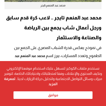
محمد عبد المنعم تايجر
محمد عبد المنعم تايجر
.. لاعب كرة قدم سابق
ورجل أعمال شاب يجمع بين الرياضة
والصناعة والاستثمار
في نموذج يعكس قدرة الشباب المصري على الجمع بين
الطموح وتعدد المسارات، يبرز اسم
محمد عبد المنعم عبد
، الشهير بـ محمد عبد المنعم تايجر، كأحد النماذج
اللطيف محمد
نستخدم ملفات الكوكيز لنسهل عليك استخدام موقعنا الإلكتروني
الملهمة التي استطاعت أن توفّق بين الرياضة الاحترافية
ونكيف المحتوى والإعلانات وفقا لمتطلباتك واحتياجاتك الخاصة، لتوفير
ميزات وسائل التواصل الاجتماعية ولتحليل حركة الزيارات لدينا...
لمعرفة
وريادة الأعمال، ليصنع لنفسه مكانة لافتة في عالم الصناعة
المزيد
والاستثمار.
موافق