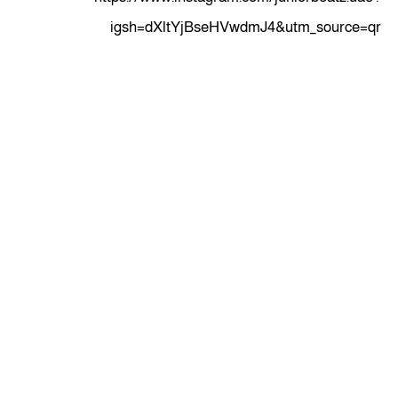
igsh=dXltYjBseHVwdmJ4&utm_source=qr