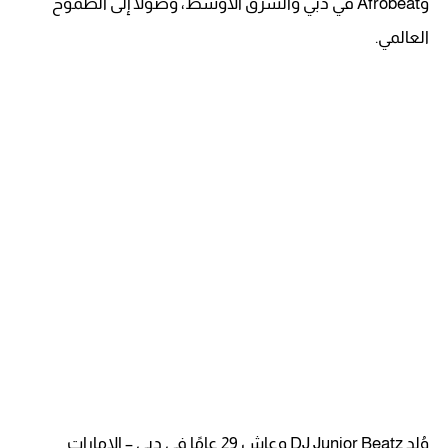
وAfrobeat في دبي والشرق الأوسط، وصولًا إلى الطموح
العالمي.
وُلد DJ Junior Beatz وعاش 29 عامًا في دبي – الإمارات