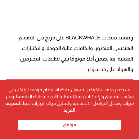
وتعتمد منتجات BLACKWHALE على مزيج من التصميم
الهندسي المتطور، والخامات عالية الجودة، والاختبارات
العملية، بما يضمن أداءً موثوقًا يلبي تطلعات المحترفين
والهواة على حد سواء.
اقرأ أيضا...
نستخدم ملفات الكوكيز لنسهل عليك استخدام موقعنا الإلكتروني
ونكيف المحتوى والإعلانات وفقا لمتطلباتك واحتياجاتك الخاصة، لتوفير
مي خالد تطلق مسابقة ضخمة لدعم متابعيها بجوائز قيّمة
ميزات وسائل التواصل الاجتماعية ولتحليل حركة الزيارات لدينا...
لمعرفة
محمد حسن سامي
المزيد
مؤسسة اليقين للتوظيف… منصة شاملة لفرص العمل
وتوفير العمالة للشباب والسيدات في مختلف التخصصات
موافق
هند قديس مرزوق بخيت.. قصة نجاح شابة ملهمة تكتب
مستقبلًا مشرقًا للأجيال القادمة