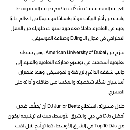
العربية المتحدة، حيث تشكّلت ملامح تجربته الفنية وسط
واحدة من أكثر البيئات تنوعًا وانفتاحًا موسيقيًا في العالم. حاليًا
يقيم في القاهرة، حاملًا معه خبرة سنوات طويلة من العمل
الاحترافي في مجال الـ DJing وصناعة الموسيقى.
تخرّج من American University of Dubai، وهي محطة
تعليمية أسهمت في توسيع مداركه الثقافية والفنية، إلى
جانب شغفه الدائم بالرياضة والموسيقى، وهما عنصران
أساسيان شكّلا شخصيته وانعكسا على طاقته وأدائه على
المسرح.
خلال مسيرته، استطاع DJ Junior Beatz أن يُصنَّف ضمن
أفضل DJs في دبي والشرق الأوسط، حيث تم ترشيحه ليكون
من Top 10 DJs في الشرق الأوسط، كما ترشّح لنيل لقب