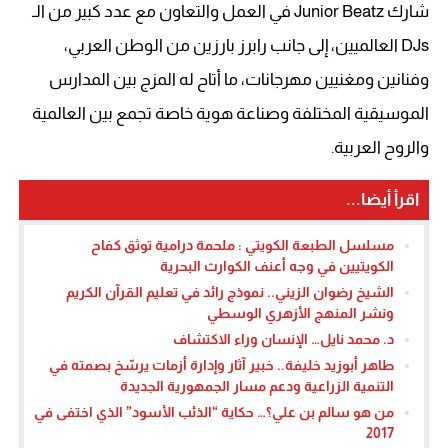
شارك Junior Beatz في العمل والتعاون مع عدد كبير من الـ
DJs العالميين، إلى جانب رابرز بارزين من الوطن العربي،
وفنانين ومغنيين مهرجانات، ما أتاح له المزج بين المدارس
الموسيقية المختلفة وصناعة هوية خاصة تجمع بين العالمية
والروح العربية.
اقرأ أيضا...
مسلسل الطبعة الكويتي : ملحمة درامية توثق كفاح
الكويتيين في وجه أعنف الكوارث البحرية
الشيخ رضوان الزيني.. نموذج رائد في تعليم القرآن الكريم
ونشر المنهج الأزهري الوسطي
د. محمد نايل… الإنسان وراء الاكتشاف
طاهر أبوزيد خليفة.. خبير آثار وإدارة أزمات يرسّخ بصمته في
التنمية الزراعية ودعم مسار الجمهورية الجديدة
من هو سالم بن علي؟… حكاية “الذئب الأسود” الذي اختفى في
2017