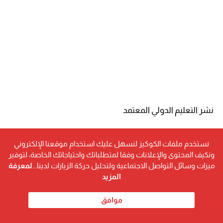
نشر التعليم الدولي المعتمد
إتاحة فرص تعليم مرنة للجميع
نستخدم ملفات الكوكيز لنسهل عليك استخدام موقعنا الإلكتروني
ونكيف المحتوى والإعلانات وفقا لمتطلباتك واحتياجاتك الخاصة، لتوفير
دعم التحول الرقمي في التعليم
ميزات وسائل التواصل الاجتماعية ولتحليل حركة الزيارات لدينا...
لمعرفة
المزيد
بناء جسور معرفية بين مختلف دول العالم
موافق
وأكدت إدارة الجامعة أن المرحلة المقبلة ستشهد توسعًا أكبر