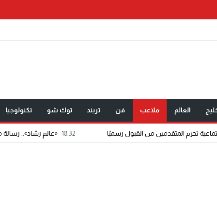
ليج
العالم
ملاعب
فن
تريند
توك شو
تكنولوجيا
18:32
«عالم رشاد».. رسالة ماجستير تتحول إلى 